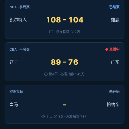
NBA · 季后赛
已结束
108 - 104
凯尔特人
雄鹿
FT · 必发指数 312万
CBA · 半决赛
● 直播中
89 - 76
辽宁
广东
⏱ 第4节 · 必发指数 145万
欧洲篮球
未开始
-
皇马
帕纳辛
⏱ 明日 01:30 · 必发指数 78万