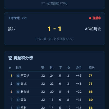
FT · 必发指数 276万
王者荣耀 · KPL
● 直播中
1 - 1
狼队
AG超玩会
BO7 · 第3局 · 必发指数 167万
🏆 英超积分榜
#
球队
赛
胜
平
负
净胜
积分
1
32
24
5
3
+45
77
阿森纳
🔴
2
32
23
6
3
+48
75
曼城
🔵
3
32
20
8
4
+32
68
利物浦
🔴
4
32
18
6
8
+18
60
曼联
⚪
5
32
17
5
10
+12
56
热刺
⚪