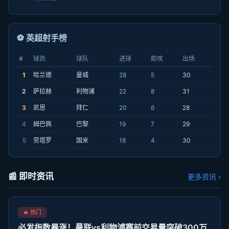
⚽ 英超射手榜
#
球员
球队
进球
助攻
出场
1
哈兰德
曼城
28
5
30
2
萨拉赫
利物浦
22
8
31
3
凯恩
拜仁
20
6
28
4
姆巴佩
巴黎
19
7
29
5
劳塔罗
国米
18
4
30
📰 即时资讯
更多资讯 ›
🔥 热门
必发指数暴涨！曼联vs利物浦赛前交易量突破300万