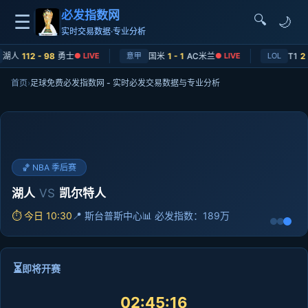
必发指数网
☰
🔍
🌙
实时交易数据·专业分析
湖人
112 - 98
勇士
● LIVE
意甲
国米
1 - 1
AC米兰
● LIVE
LOL
T1
2 - 
首页
›
足球免费必发指数网 - 实时必发交易数据与专业分析
🔥 焦点战 · 英超
曼联
VS
利物浦
⏱ 今日 20:30
📍 老特拉福德球场
📊 必发指数：234万
⏳
即将开赛
02:45:15