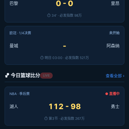
0 - 0
巴黎
里昂
⏱ 34' · 必发指数 98万
欧冠 · 1/4决赛
未开始
-
曼城
阿森纳
⏱ 明日 03:00 · 必发指数 521万
🏀 今日篮球比分
查看全部 ›
LIVE
NBA · 季后赛
● 直播中
112 - 98
湖人
勇士
⏱ 第3节 · 必发指数 267万