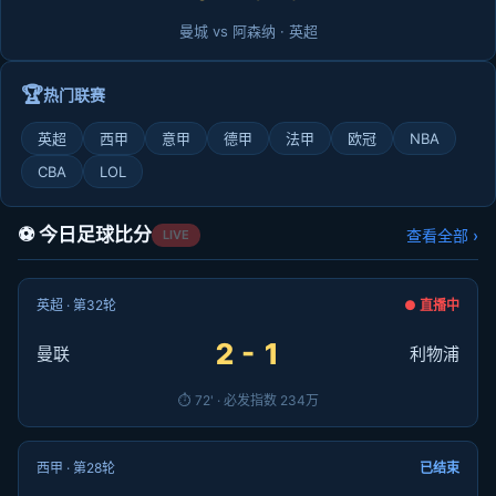
曼城 vs 阿森纳 · 英超
🏆
热门联赛
英超
西甲
意甲
德甲
法甲
欧冠
NBA
CBA
LOL
⚽ 今日足球比分
查看全部 ›
LIVE
英超 · 第32轮
● 直播中
2 - 1
曼联
利物浦
⏱ 72' · 必发指数 234万
西甲 · 第28轮
已结束