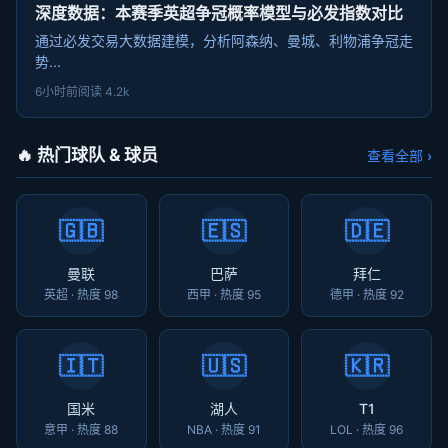
深度数据：本赛季英超争冠概率模型与必发指数对比
通过必发交易大数据建模，分析阿森纳、曼城、利物浦争冠走
势...
6小时前
阅读 4.2k
🔥 热门球队 & 球员
查看全部 ›
🇬🇧
🇪🇸
🇩🇪
曼联
巴萨
拜仁
英超 · 热度 98
西甲 · 热度 95
德甲 · 热度 92
🇮🇹
🇺🇸
🇰🇷
国米
湖人
T1
意甲 · 热度 88
NBA · 热度 91
LOL · 热度 96