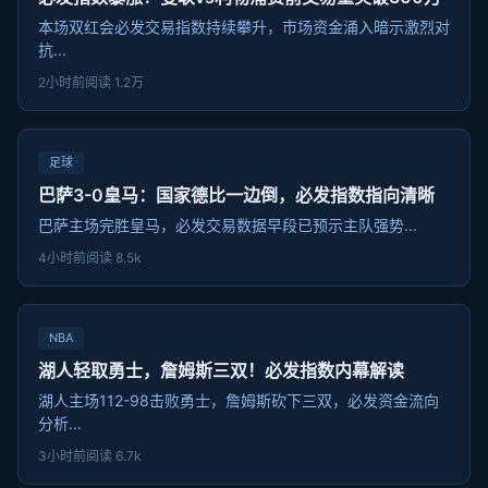
本场双红会必发交易指数持续攀升，市场资金涌入暗示激烈对
抗...
2小时前
阅读 1.2万
足球
巴萨3-0皇马：国家德比一边倒，必发指数指向清晰
巴萨主场完胜皇马，必发交易数据早段已预示主队强势...
4小时前
阅读 8.5k
NBA
湖人轻取勇士，詹姆斯三双！必发指数内幕解读
湖人主场112-98击败勇士，詹姆斯砍下三双，必发资金流向
分析...
3小时前
阅读 6.7k