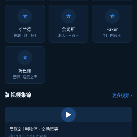
⭐
⭐
⭐
哈兰德
詹姆斯
Faker
曼城 · 射手榜1
湖人 · 三双王
T1 · 四冠王
⭐
姆巴佩
巴黎 · 速度之王
🎬 视频集锦
更多视频 ›
▶
曼联2-1利物浦 · 全场集锦
⏱ 12:34 · 2.3万次观看