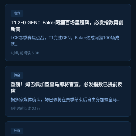
电竞
T1 2-0 GEN：Faker阿狸百场里程碑，必发指数再创
新高
LCK春季赛焦点战，T1完胜GEN，Faker达成阿狸100场成
就...
1小时前
阅读 5.3k
转会
重磅！姆巴佩加盟皇马即将官宣，必发指数已提前反
应
据多家媒体确认，姆巴佩将在赛季结束后自由身加盟皇马...
5小时前
阅读 2.1万
分析